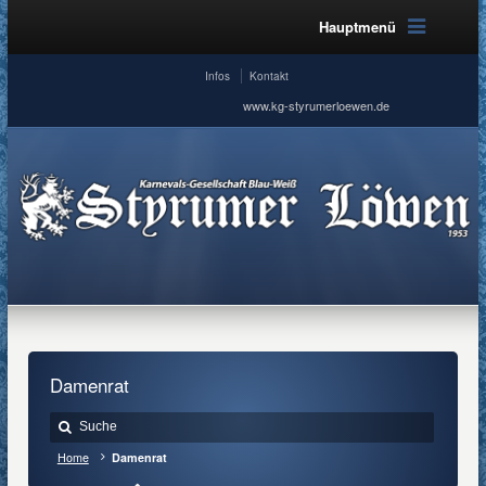
Hauptmenü
Infos
Kontakt
www.kg-styrumerloewen.de
Damenrat
Home
Damenrat