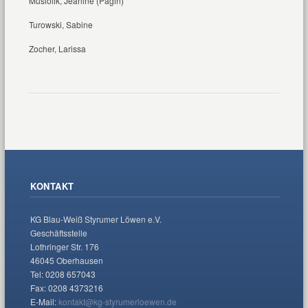
Musiolik, Jeanine (Pagin)
Turowski, Sabine
Zocher, Larissa
KONTAKT
KG Blau-Weiß Styrumer Löwen e.V.
Geschäftsstelle
Lothringer Str. 176
46045 Oberhausen
Tel: 0208 657043
Fax: 0208 4373216
E-Mail:
kontakt@kg-styrumerloewen.de