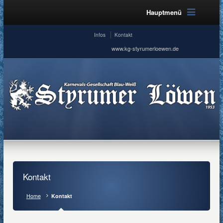
Hauptmenü
Infos
Kontakt
www.kg-styrumerloewen.de
Kontakt
Home
Kontakt