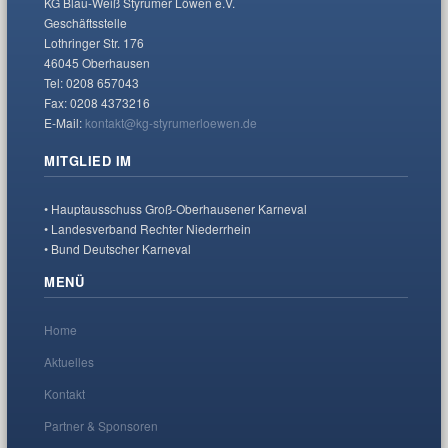
KG Blau-Weiß Styrumer Löwen e.V.
Geschäftsstelle
Lothringer Str. 176
46045 Oberhausen
Tel: 0208 657043
Fax: 0208 4373216
E-Mail:
kontakt@kg-styrumerloewen.de
MITGLIED IM
• Hauptausschuss Groß-Oberhausener Karneval
• Landesverband Rechter Niederrhein
• Bund Deutscher Karneval
MENÜ
Home
Aktuelles
Kontakt
Partner & Sponsoren