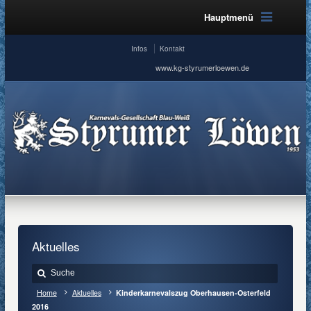
Hauptmenü
Infos
Kontakt
www.kg-styrumerloewen.de
Aktuelles
Home
Aktuelles
Kinderkarnevalszug Oberhausen-Osterfeld
2016