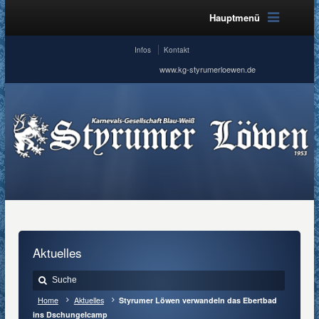
Hauptmenü
Infos
Kontakt
www.kg-styrumerloewen.de
Aktuelles
Home
Aktuelles
Styrumer Löwen verwandeln das Ebertbad
ins Dschungelcamp