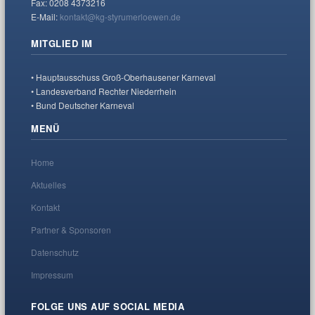
Fax: 0208 4373216
E-Mail:
kontakt@kg-styrumerloewen.de
MITGLIED IM
• Hauptausschuss Groß-Oberhausener Karneval
• Landesverband Rechter Niederrhein
• Bund Deutscher Karneval
MENÜ
Home
Aktuelles
Kontakt
Partner & Sponsoren
Datenschutz
Impressum
FOLGE UNS AUF SOCIAL MEDIA