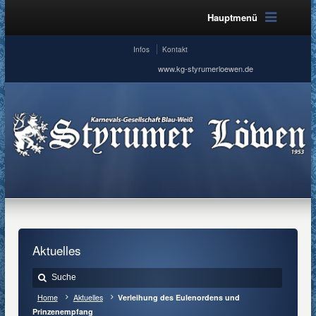
Hauptmenü
Infos
Kontakt
www.kg-styrumerloewen.de
Aktuelles
Home
Aktuelles
Verleihung des Eulenordens und
Prinzenempfang