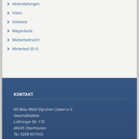
Veranstaltungen
Video
Volksfest
Wagentaufe
Weiberfastnacht
Winterfest 2015
KONTAKT
KG Blau-Weiß Styrumer Löwen e.V.
Geschäftsstelle
Lothringer Str. 176
46045 Oberhausen
Tel: 0208 657043